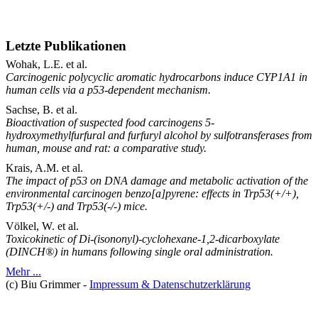
Letzte Publikationen
Wohak, L.E. et al.
Carcinogenic polycyclic aromatic hydrocarbons induce CYP1A1 in
human cells via a p53-dependent mechanism.
Sachse, B. et al.
Bioactivation of suspected food carcinogens 5-
hydroxymethylfurfural and furfuryl alcohol by sulfotransferases from
human, mouse and rat: a comparative study.
Krais, A.M. et al.
The impact of p53 on DNA damage and metabolic activation of the
environmental carcinogen benzo[a]pyrene: effects in Trp53(+/+),
Trp53(+/-) and Trp53(-/-) mice.
Völkel, W. et al.
Toxicokinetic of Di-(isononyl)-cyclohexane-1,2-dicarboxylate
(DINCH®) in humans following single oral administration.
Mehr ...
(c) Biu Grimmer -
Impressum & Datenschutzerklärung