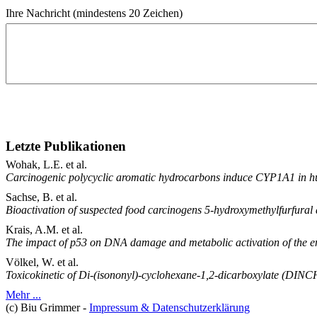
Ihre Nachricht (mindestens 20 Zeichen)
Letzte Publikationen
Wohak, L.E. et al.
Carcinogenic polycyclic aromatic hydrocarbons induce CYP1A1 in h
Sachse, B. et al.
Bioactivation of suspected food carcinogens 5-hydroxymethylfurfural 
Krais, A.M. et al.
The impact of p53 on DNA damage and metabolic activation of the en
Völkel, W. et al.
Toxicokinetic of Di-(isononyl)-cyclohexane-1,2-dicarboxylate (DINCH
Mehr ...
(c) Biu Grimmer -
Impressum & Datenschutzerklärung