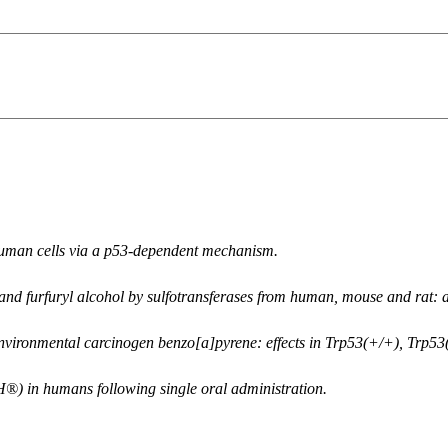
uman cells via a p53-dependent mechanism.
and furfuryl alcohol by sulfotransferases from human, mouse and rat: 
vironmental carcinogen benzo[a]pyrene: effects in Trp53(+/+), Trp53(
®) in humans following single oral administration.